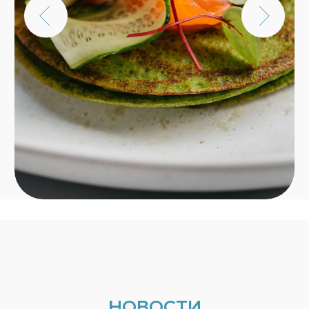
И ТУТ ТОЖЕ КЛЁВОЕ МЕСТО
+7 (495) 989-26-90
info@klevo.rest
Политика
конфиденциальности
Пользовательское соглашение
Разработка сайта
© 2026, ООО «Клёвая франшиза»,
официальный сайт
ДОСТАВКА
ЗАБРОНИРОВАТЬ СТОЛ