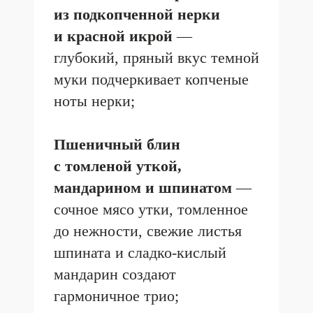
Шоколадные блины
с пьяной вишней
—
насыщенный какао оттеняет
сочные ягоды в коньячной
карамели, а крем «сметанник»
добавляет легкости;
Блинный торт тирамису
—
слои невесомых блинчиков
и воздушного мусса
маскарпоне с нотками кофе
создают десерт, достойный
праздничного стола.
Советуем с крепким черным
чаем и хорошей компанией.