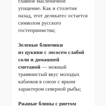
зелени и морской бриз.
Средиземноморское
настроение в русских
традициях;
Блины крепы-сюзетт
с мандаринами
и ванильным мороженым
—
тонкое кружево блинов,
пропитанное карамельным
соусом, тает вместе
с шариком домашнего
мороженого;
Воздушные мини блинчики
под ванильным заварным
кремом
— пышные, как
первые весенние облака,
украшенные свежими
ягодами;