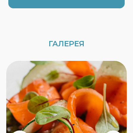
СЕТЬ РЫБНЫХ РЕСТОРАНОВ
АРКАДИЯ НОВИКОВА
АКЦИИ И НОВОСТИ
ОСТАВИТЬ ОТЗЫВ
О НАС
ФРАНШИЗА
ДОСТАВКА
ПРОГРАММА
ЛОЯЛЬНОСТИ
РЕСТОРАНЫ
ЮРИДИЧЕСКИЕ
ДОКУМЕНТЫ
СТАТЬИ
КАРТА САЙТА
ВАКАНСИИ
КОНТАКТЫ
РЫБНЫЕ РЕСТОРАНЫ
МОСКВА
СОЧИ
ЮЖНО-САХАЛИНСК
РОСТОВ-НА-ДОНУ