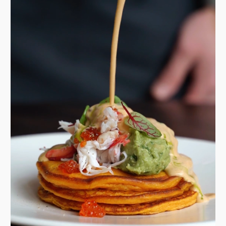
как со страниц русских
романов.
«Блин масленый,
напитанный, с икрой,
со всякими припеками», —
писал Гоголь, описывая
главное масленичное
угощение. Как и столетия
назад, этот деликатес остается
символом русского
гостеприимства;
Зеленые блинчики
из цукини с лососем слабой
соли и домашней
сметаной
— нежный
травянистый вкус молодых
кабачков в союзе с ярким
характером северной рыбы;
Ржаные блины с риетом