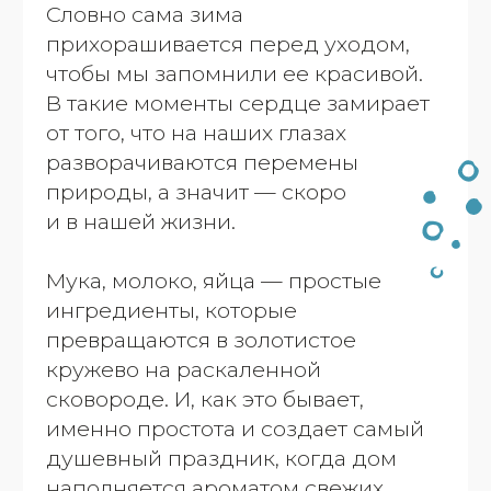
сковороде. И, как это бывает,
именно простота и создает самый
душевный праздник, когда дом
наполняется ароматом свежих
блинов и теплыми разговорами
за большим столом.
Масленица в Клёво пройдет
именно так: румяно, празднично
и щедро.