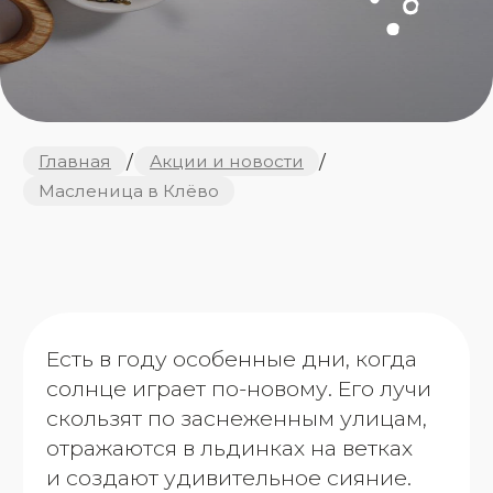
Есть в году особенные дни, когда
солнце играет по-новому. Его лучи
скользят по заснеженным улицам,
отражаются в льдинках на ветках
и создают удивительное сияние.
Словно сама зима
прихорашивается перед уходом,
чтобы мы запомнили ее красивой.
В такие моменты сердце замирает
от того, что на наших глазах
разворачиваются перемены
природы, а значит — скоро
и в нашей жизни.
Мука, молоко, яйца — простые
ингредиенты, которые
превращаются в золотистое
кружево на раскаленной