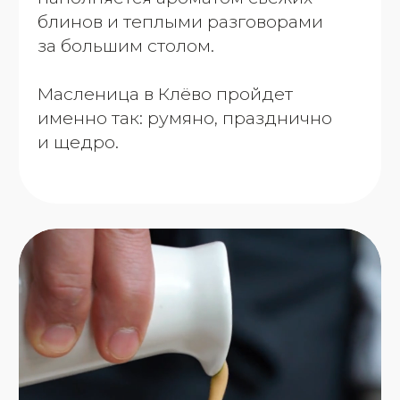
Блины с икрой щучьей,
лососевой и осетровой —