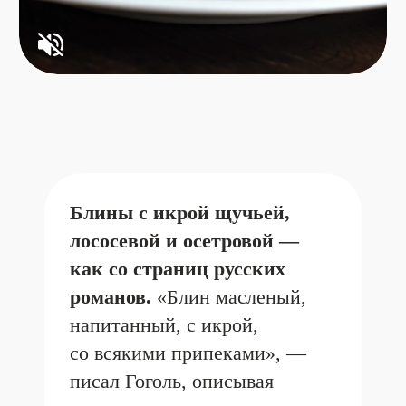
из подкопченной нерки
и красной икрой
—
глубокий, пряный вкус темной
муки подчеркивает копченые
ноты нерки;
Пшеничный блин
с томленой уткой,
мандарином и шпинатом
—
сочное мясо утки, томленное
до нежности, свежие листья
шпината и сладко-кислый
мандарин создают
гармоничное трио;
Зеленые блинчики
из шпината
с морепродуктами
в сливочно-томатном
соусе
— свежесть молодой